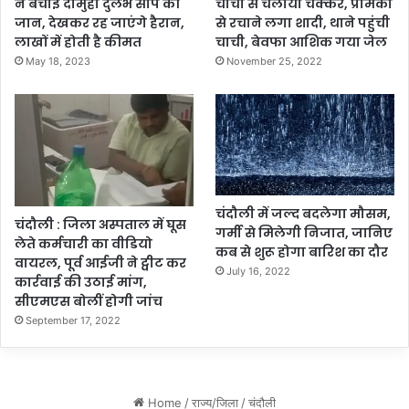
ने बचाई दोमुंहा दुर्लभ सांप की
चाची से चलाया चक्कर, प्रेमिका
जान, देखकर रह जाएंगे हैरान,
से रचाने लगा शादी, थाने पहुंची
लाखों में होती है कीमत
चाची, बेवफा आशिक गया जेल
May 18, 2023
November 25, 2022
चंदौली में जल्द बदलेगा मौसम,
चंदौली : जिला अस्पताल में घूस
गर्मी से मिलेगी निजात, जानिए
लेते कर्मचारी का वीडियो
कब से शुरू होगा बारिश का दौर
वायरल, पूर्व आईजी ने ट्वीट कर
July 16, 2022
कार्रवाई की उठाई मांग,
सीएमएस बोलीं होगी जांच
September 17, 2022