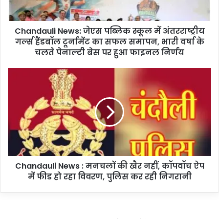
l
i
Chandauli News: जेएस पब्लिक स्कूल में अंतरराष्ट्रीय
N
गर्ल्स हैंडबॉल टूर्नामेंट का सफल समापन, भारी वर्षा के
e
w
चलते पेनाल्टी बेस पर हुआ फाइनल निर्णय
s
:
C
जे
h
ए
a
स
n
प
d
ब्लि
a
क
u
स्कू
l
ल
i
में
Chandauli News : मनचलों की खैर नहीं, कॉपवॉच ऐप
N
अं
में फीड हो रहा विवरण, पुलिस कर रही निगरानी
e
त
w
र
s
रा
:
ष्ट्री
म