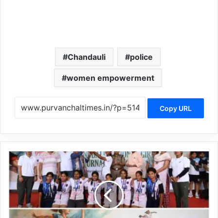
Chandauli
police
women empowerment
Copy URL
C
h
a
n
d
a
u