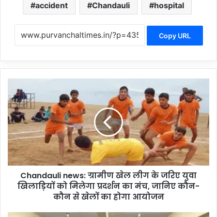
accident
Chandauli
hospital
Copy URL
C
h
a
n
d
a
u
l
i
Chandauli news: ग्रामीण खेल लीग के जरिए युवा
n
खिलाड़ियों को मिलेगा प्रदर्शन का मंच, जानिए कौन-
e
w
कौन से खेलों का होगा आयोजन
s
:
C