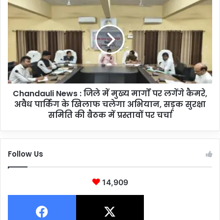
ग्रा
h
मी
a
ण
n
खे
d
ल
a
ली
u
ग
l
के
i
ज
Chandauli News : जिले में मुख्य मार्गों पर लगेंगे कैमरे,
N
रि
अवैध पार्किंग के खिलाफ चलेगा अभियान, सड़क सुरक्षा
e
ए
w
समिति की बैठक में प्रस्तावों पर चर्चा
यु
s
वा
:
खि
जि
Follow Us
ला
ले
ड़ि
में
यों
मु
14,909
को
ख्य
मि
मा
ले
र्गों
गा
प