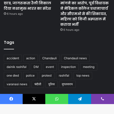
छात्र, जागरुकता रैली निकाल
मांगने का आरोप, पूर्व विधायक
दिया नशामुक्त भारत का संदेश
ने मेडिकल कॉलेज प्रधानाचार्य
और सीएमओ से की शिकायत,
6 hours ago
महिला को निजी अस्पताल में
कराया भर्ती
6 hours ago
Tags
accident
action
Chandauli
Chandauli news
dainik rashifal
DM
event
inspection
meeting
one died
police
protest
rashifal
top news
varanasi news
चंदौली
पुलिस
मुगलसराय
Follow us
Facebook
X
WhatsApp
Telegram
Viber