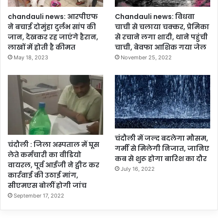
गा
अ
आ
भि
chandauli news: आरपीएफ
Chandauli news: विधवा
यो
या
ने बचाई दोमुंहा दुर्लभ सांप की
चाची से चलाया चक्कर, प्रेमिका
ज
न
जान, देखकर रह जाएंगे हैरान,
से रचाने लगा शादी, थाने पहुंची
न
,
लाखों में होती है कीमत
चाची, बेवफा आशिक गया जेल
स
May 18, 2023
November 25, 2022
ड़
क
सु
र
क्षा
स
मि
ति
चंदौली में जल्द बदलेगा मौसम,
चंदौली : जिला अस्पताल में घूस
की
गर्मी से मिलेगी निजात, जानिए
लेते कर्मचारी का वीडियो
बै
कब से शुरू होगा बारिश का दौर
वायरल, पूर्व आईजी ने ट्वीट कर
ठ
July 16, 2022
कार्रवाई की उठाई मांग,
क
सीएमएस बोलीं होगी जांच
में
September 17, 2022
प्र
स्ता
वों