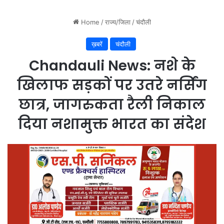
प
र
च
र्चा