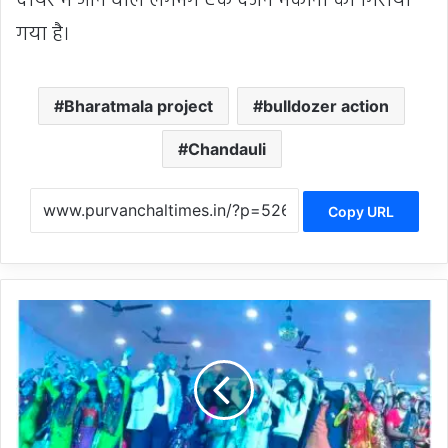
दायरे में आने वाले लगभग एक दर्जन मकानों को गिराया
गया है।
Bharatmala project
bulldozer action
Chandauli
Copy URL
C
h
a
n
d
a
u