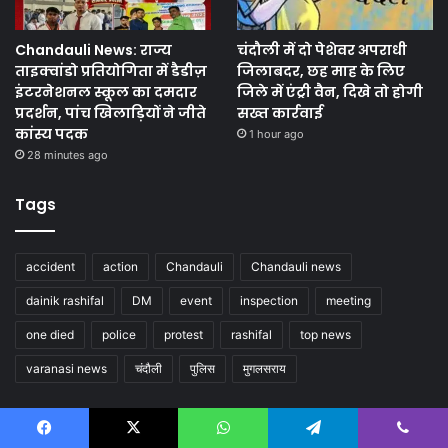
Chandauli News: राज्य
चंदौली में दो पेशेवर अपराधी
ताइक्वांडो प्रतियोगिता में डैडीज़
जिलाबदर, छह माह के लिए
इंटरनेशनल स्कूल का दमदार
जिले में एंट्री वैन, दिखे तो होगी
प्रदर्शन, पांच खिलाड़ियों ने जीते
सख्त कार्रवाई
कांस्य पदक
1 hour ago
28 minutes ago
Tags
accident
action
Chandauli
Chandauli news
dainik rashifal
DM
event
inspection
meeting
one died
police
protest
rashifal
top news
varanasi news
चंदौली
पुलिस
मुगलसराय
Follow us