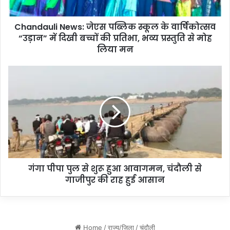
l
i
Chandauli News: जेएस पब्लिक स्कूल के वार्षिकोत्सव
N
“उड़ान” में दिखी बच्चों की प्रतिभा, भव्य प्रस्तुति से मोह
e
w
लिया मन
s
:
गं
जे
गा
ए
पी
स
पा
प
पु
ब्लि
ल
क
से
स्कू
शु
ल
रू
के
गंगा पीपा पुल से शुरू हुआ आवागमन, चंदौली से
हु
वा
गाजीपुर की राह हुई आसान
आ
र्षि
आ
को
वा
त्स
ग
व
म