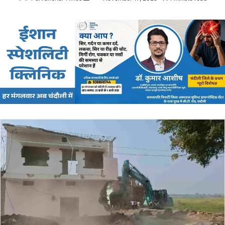
an
email