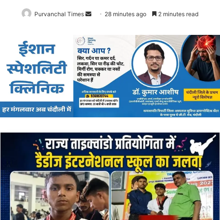
ह
लि
या
म
न