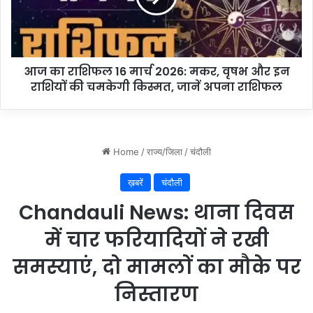
त्र
फ
में
ल
रा
1
नी
6
औ
आज का राशिफल 16 मार्च 2026: मकर, वृषभ और इन
मा
र
राशियों की चमकेगी किस्मत, जानें अपना राशिफल
र्च
दा
2
सी
0
का
2
मू
6
ल्य
:
स
म
मा
क
न
र
,
वृ
ष
भ
औ
र
इ