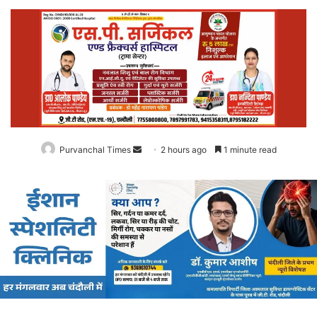
न
रा
शि
यों
की
च
म
के
गी
कि
स्म
त
,
जा
नें
अ
प
ना
रा
शि
फ