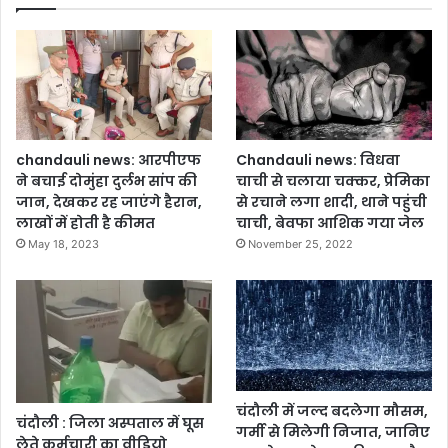
chandauli news: आरपीएफ
Chandauli news: विधवा
ने बचाई दोमुंहा दुर्लभ सांप की
चाची से चलाया चक्कर, प्रेमिका
जान, देखकर रह जाएंगे हैरान,
से रचाने लगा शादी, थाने पहुंची
लाखों में होती है कीमत
चाची, बेवफा आशिक गया जेल
May 18, 2023
November 25, 2022
चंदौली में जल्द बदलेगा मौसम,
चंदौली : जिला अस्पताल में घूस
गर्मी से मिलेगी निजात, जानिए
लेते कर्मचारी का वीडियो