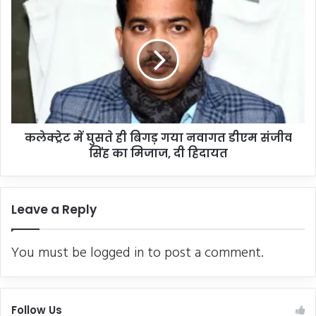
को
क
चिं
ले
ग
क्ट्रे
सं
ट
चा
में
ल
घु
कों
स
ने
ते
क
ही
र
कलेक्ट्रेट में घुसते ही बिगड़ गया नवागत डीएम संजीव
बि
दी
सिंह का मिजाज, दी हिदायत
ग
मा
ड़
सू
ग
म
या
Leave a Reply
की
न
ह
वा
त्या
ग
You must be
logged in
to post a comment.
त
डी
ए
म
Follow Us
सं