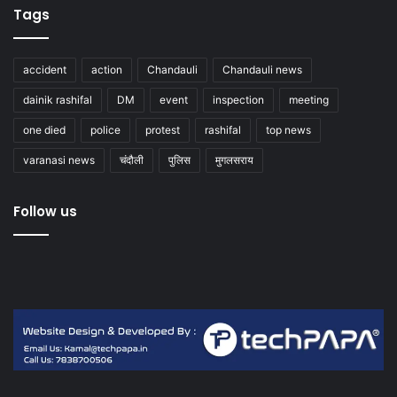
Tags
accident
action
Chandauli
Chandauli news
dainik rashifal
DM
event
inspection
meeting
one died
police
protest
rashifal
top news
varanasi news
चंदौली
पुलिस
मुगलसराय
Follow us