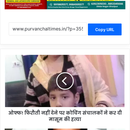
Copy URL
ओ
फ्फ
!
फि
रौ
ती
न
हीं
दे
ओफ्फ! फिरौती नहीं देने पर कोचिंग संचालकों ने कर दी
ने
मासूम की हत्या
प
र