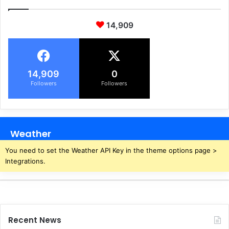
जी
व
14,909
सिं
ह
का
मि
14,909
0
जा
Followers
Followers
ज
,
दी
हि
दा
Weather
य
त
You need to set the Weather API Key in the theme options page >
Integrations.
Recent News