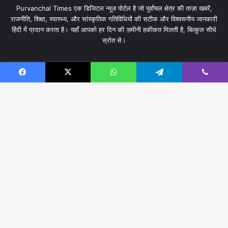
Purvanchal Times एक डिजिटल न्यूज़ पोर्टल है जो पूर्वांचल क्षेत्र की ताज़ा खबरें,
राजनीति, शिक्षा, स्वास्थ्य, और सांस्कृतिक गतिविधियों की सटीक और विश्वसनीय जानकारी
हिंदी में प्रदान करता है। यहाँ आपको हर दिन की ज़मीनी हकीकत मिलती है, बिल्कुल सीधे
स्रोत से।
Enter
your
Facebook
X
WhatsApp
Telegram
Viber
Email
address
B
t
© Copyright 2026, All Rights Reserved | Designed, Developed
and Digital Marketing by
techPAPA
t
राज्य/जिला
Chandauli News
वाराणसी
क्राइम
राजनीति
b
प्रशासन एवं पुलिस
हेल्थ
CONTACT US
About Us
Facebook
X
YouTube
Instagram
RSS