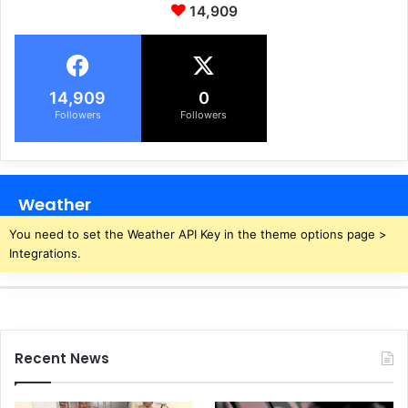
प
ब
14,909
ने
ना
उ
ने
ग
की
ले
आ
14,909
0
ग
वा
ह
Followers
Followers
ज
रे
रा
ज
Weather
You need to set the Weather API Key in the theme options page >
Integrations.
Recent News