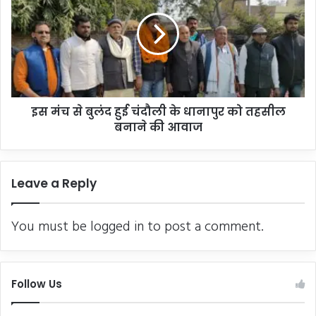
हु
मं
ई
च
पू
से
र्व
बु
ब्ला
लं
क
द
प्र
हु
मु
इस मंच से बुलंद हुई चंदौली के धानापुर को तहसील
ई
ख
बनाने की आवाज
चं
अ
दौ
जी
ली
त
के
Leave a Reply
की
धा
ह
ना
त्या
पु
You must be
logged in
to post a comment.
,
र
शू
को
ट
त
र
ह
Follow Us
सं
सी
दी
ल