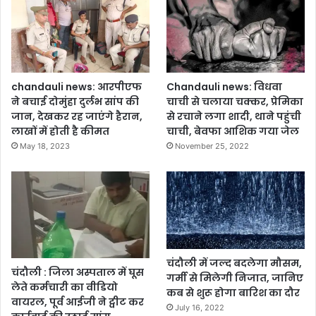
chandauli news: आरपीएफ
Chandauli news: विधवा
ने बचाई दोमुंहा दुर्लभ सांप की
चाची से चलाया चक्कर, प्रेमिका
जान, देखकर रह जाएंगे हैरान,
से रचाने लगा शादी, थाने पहुंची
लाखों में होती है कीमत
चाची, बेवफा आशिक गया जेल
May 18, 2023
November 25, 2022
चंदौली में जल्द बदलेगा मौसम,
चंदौली : जिला अस्पताल में घूस
गर्मी से मिलेगी निजात, जानिए
लेते कर्मचारी का वीडियो
कब से शुरू होगा बारिश का दौर
वायरल, पूर्व आईजी ने ट्वीट कर
July 16, 2022