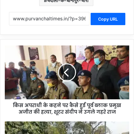
चंदौली-के-धानापुर-चोरी
Copy URL
कि
स
अ
प
रा
धी
के
क
ह
किस अपराधी के कहने पर कैसे हुई पूर्व ब्लाक प्रमुख
ने
अजीत की हत्या, शूटर संदीप ने उगले गहरे राज
प
र
कै
इ
से
स