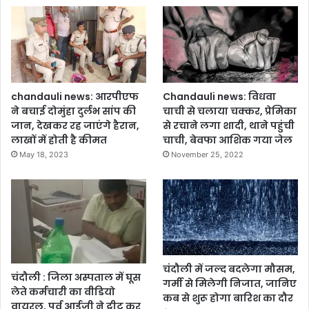
म
स्या
,
अ
फ
स
रों
chandauli news: आरपीएफ
Chandauli news: विधवा
को
ने बचाई दोमुंहा दुर्लभ सांप की
चाची से चलाया चक्कर, प्रेमिका
दी
जान, देखकर रह जाएंगे हैरान,
से रचाने लगा शादी, थाने पहुंची
हि
लाखों में होती है कीमत
चाची, बेवफा आशिक गया जेल
दा
May 18, 2023
November 25, 2022
य
त
,
स
म
य
ब
द्ध
चंदौली में जल्द बदलेगा मौसम,
चंदौली : जिला अस्पताल में घूस
त
गर्मी से मिलेगी निजात, जानिए
लेते कर्मचारी का वीडियो
री
कब से शुरू होगा बारिश का दौर
वायरल, पूर्व आईजी ने ट्वीट कर