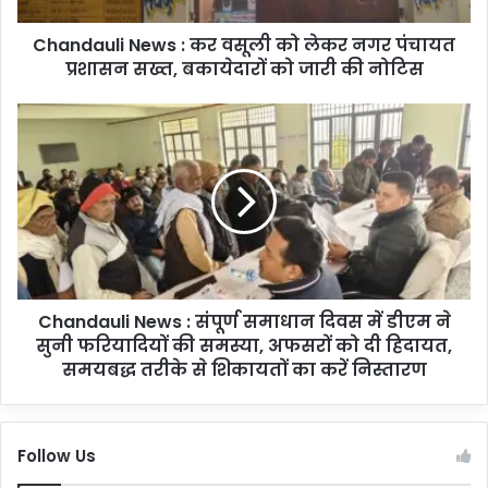
i
Chandauli News : कर वसूली को लेकर नगर पंचायत
N
प्रशासन सख्त, बकायेदारों को जारी की नोटिस
e
w
s
C
:
h
क
a
र
n
व
d
सू
a
ली
u
को
l
ले
i
क
Chandauli News : संपूर्ण समाधान दिवस में डीएम ने
N
र
सुनी फरियादियों की समस्या, अफसरों को दी हिदायत,
e
न
w
समयबद्ध तरीके से शिकायतों का करें निस्तारण
ग
s
र
:
पं
सं
Follow Us
चा
पू
य
र्ण