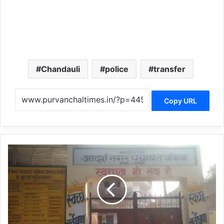
Chandauli
police
transfer
Copy URL
C
h
a
n
d
a
u
l