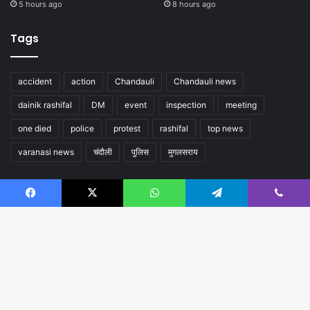
5 hours ago
8 hours ago
Tags
accident
action
Chandauli
Chandauli news
dainik rashifal
DM
event
inspection
meeting
one died
police
protest
rashifal
top news
varanasi news
चंदौली
पुलिस
मुगलसराय
Follow us
Facebook
X
WhatsApp
Telegram
Viber
B
t