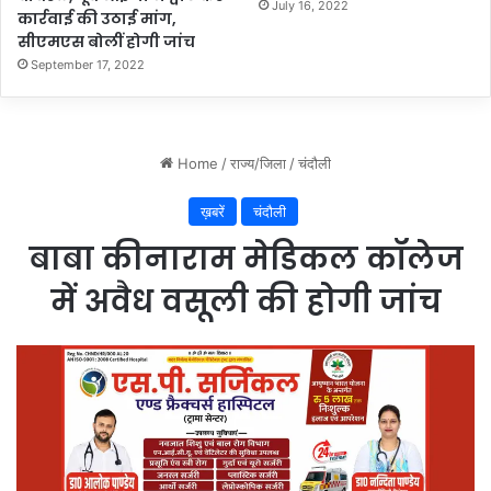
के
July 16, 2022
कार्रवाई की उठाई मांग,
से
सीएमएस बोलीं होगी जांच
शि
September 17, 2022
का
य
तों
का
क
रें
नि
स्ता
र
ण