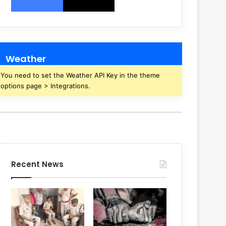
Weather
You need to set the Weather API Key in the theme
options page > Integrations.
Recent News