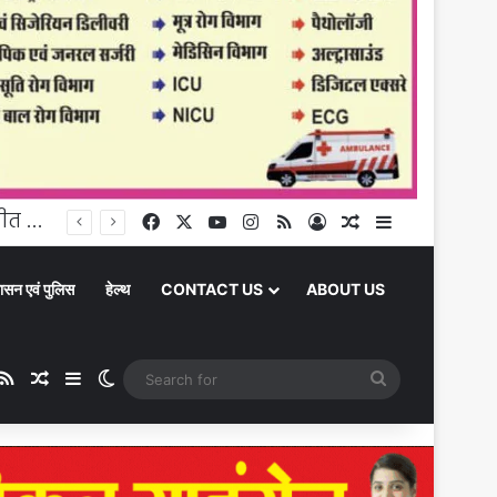
घूंघट की ओट से आत्मनिर्भरता तक: उर्मिला पटेल बनीं ग्रामीण महिला सशक्तिकरण की प्रेरक मिसाल
Facebook
X
YouTube
Instagram
RSS
Log In
Random Article
Sidebar
ासन एवं पुलिस
हेल्थ
CONTACT US
ABOUT US
be
stagram
RSS
Random Article
Sidebar
Switch skin
Search
for