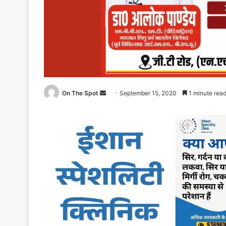
Send
On The Spot
September 15, 2020
1 minute rea
an
email