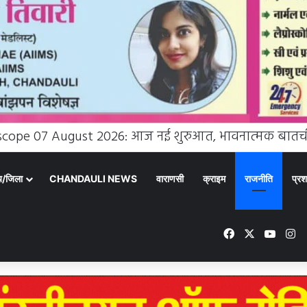
्य/जिला
CHANDAULI NEWS
वाराणसी
क्राइम
राजनीति
प्रश
Facebook
X
YouTu
In