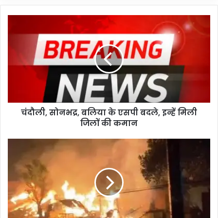
चंदौली,
सोनभद्र,
बलिया
के
एसपी
बदले,
इन्हें
मिली
जिलों
चंदौली, सोनभद्र, बलिया के एसपी बदले, इन्हें मिली
की
कमान
जिलों की कमान
आतिशबाजी
पड़ी
भारी,
12
दुकानें
जलकर
राख,
50