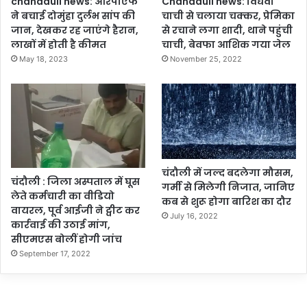
chandauli news: आरपीएफ
Chandauli news: विधवा
ने बचाई दोमुंहा दुर्लभ सांप की
चाची से चलाया चक्कर, प्रेमिका
जान, देखकर रह जाएंगे हैरान,
से रचाने लगा शादी, थाने पहुंची
लाखों में होती है कीमत
चाची, बेवफा आशिक गया जेल
May 18, 2023
November 25, 2022
चंदौली में जल्द बदलेगा मौसम,
चंदौली : जिला अस्पताल में घूस
गर्मी से मिलेगी निजात, जानिए
लेते कर्मचारी का वीडियो
कब से शुरू होगा बारिश का दौर
वायरल, पूर्व आईजी ने ट्वीट कर
July 16, 2022
कार्रवाई की उठाई मांग,
सीएमएस बोलीं होगी जांच
September 17, 2022