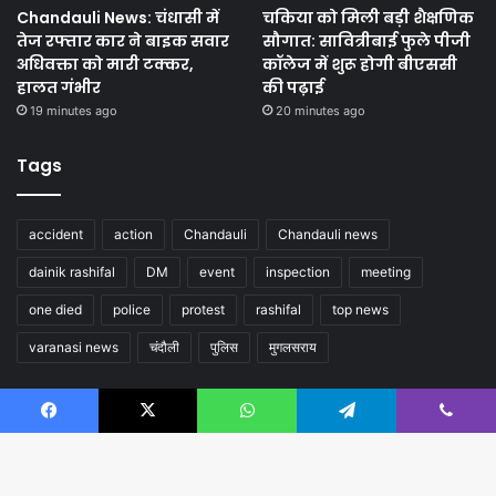
Chandauli News: चंधासी में
चकिया को मिली बड़ी शैक्षणिक
तेज रफ्तार कार ने बाइक सवार
सौगात: सावित्रीबाई फुले पीजी
अधिवक्ता को मारी टक्कर,
कॉलेज में शुरू होगी बीएससी
हालत गंभीर
की पढ़ाई
19 minutes ago
20 minutes ago
Tags
accident
action
Chandauli
Chandauli news
dainik rashifal
DM
event
inspection
meeting
one died
police
protest
rashifal
top news
varanasi news
चंदौली
पुलिस
मुगलसराय
Follow us
Facebook
X
WhatsApp
Telegram
Viber