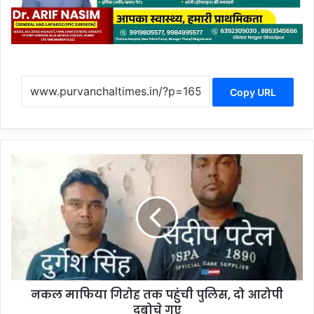
Copy URL
नकल
माफिया
गिरोह
तक
पहुंची
पुलिस,
दो
आरोपी
दबोचे
नकल माफिया गिरोह तक पहुंची पुलिस, दो आरोपी
गए
दबोचे गए