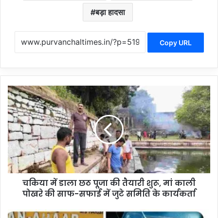
बड़ा हादसा
Copy URL
च
कि
या
में
डा
ला
छ
ठ
पू
चकिया में डाला छठ पूजा की तैयारी शुरू, मां काली
जा
पोखरे की साफ-सफाई में जुटे समिति के कार्यकर्ता
की
तै
या
C