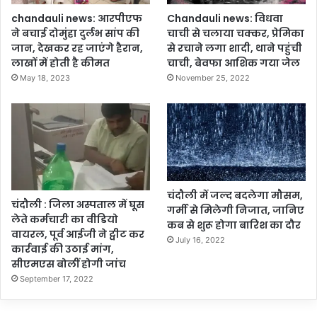
खा
chandauli news: आरपीएफ
Chandauli news: विधवा
ना
ने बचाई दोमुंहा दुर्लभ सांप की
चाची से चलाया चक्कर, प्रेमिका
औ
जान, देखकर रह जाएंगे हैरान,
से रचाने लगा शादी, थाने पहुंची
र
लाखों में होती है कीमत
चाची, बेवफा आशिक गया जेल
ओ
May 18, 2023
November 25, 2022
व
र
चा
र्जिं
ग
,
या
त्री
चंदौली में जल्द बदलेगा मौसम,
चंदौली : जिला अस्पताल में घूस
ने
गर्मी से मिलेगी निजात, जानिए
लेते कर्मचारी का वीडियो
ए
कब से शुरू होगा बारिश का दौर
वायरल, पूर्व आईजी ने ट्वीट कर
क्स
July 16, 2022
कार्रवाई की उठाई मांग,
प
सीएमएस बोलीं होगी जांच
र
September 17, 2022
की
शि
का