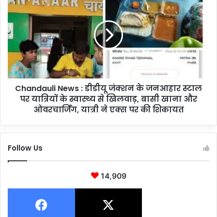
री
h
शु
a
रू
n
,
d
मां
a
का
u
ली
l
पो
i
ख
Chandauli News : डीडीयू जंक्शन के जनआहार स्टाल
N
रे
पर यात्रियों के स्वास्थ्य से खिलवाड़, बासी खाना और
e
की
w
ओवरचार्जिंग, यात्री ने एक्स पर की शिकायत
सा
s
फ
:
-
डी
Follow Us
स
डी
फा
यू
ई
जं
14,909
में
क्श
जु
न
टे
के
स
ज