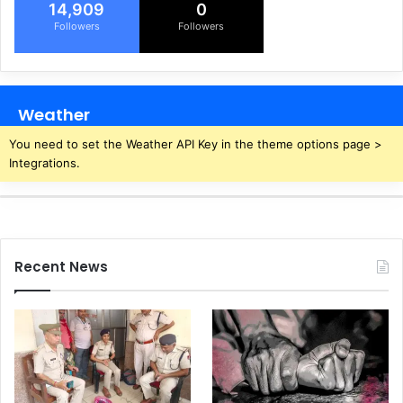
मि
न
14,909
0
ति
आ
Followers
Followers
के
हा
का
र
र्य
स्टा
क
ल
Weather
र्ता
प
र
You need to set the Weather API Key in the theme options page >
या
Integrations.
त्रि
यों
के
स्वा
स्थ्य
Recent News
से
खि
ल
वा
ड़
,
बा
सी