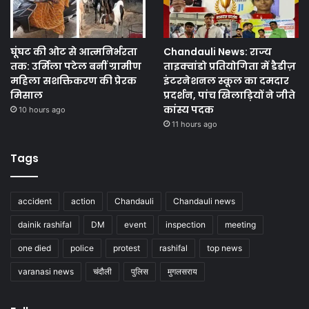
घूंघट की ओट से आत्मनिर्भरता
Chandauli News: राज्य
तक: उर्मिला पटेल बनीं ग्रामीण
ताइक्वांडो प्रतियोगिता में डैडीज़
महिला सशक्तिकरण की प्रेरक
इंटरनेशनल स्कूल का दमदार
मिसाल
प्रदर्शन, पांच खिलाड़ियों ने जीते
कांस्य पदक
10 hours ago
11 hours ago
Tags
accident
action
Chandauli
Chandauli news
dainik rashifal
DM
event
inspection
meeting
one died
police
protest
rashifal
top news
varanasi news
चंदौली
पुलिस
मुगलसराय