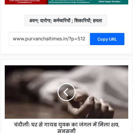
वन; दारोगा; कर्मचारियों ; शिकारियों; हमला
Copy URL
चं
दौ
लीः
घ
र
से
गा
य
ब
चंदौलीः घर से गायब युवक का जंगल में मिला शव,
यु
सनसनी
व