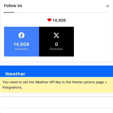
ए
Follow Us
स
मी
क
14,909
र
ण
,
जा
14,909
0
नि
Followers
Followers
ए
पू
रा
गु
णा
Weather
-
ग
You need to set the Weather API Key in the theme options page >
णि
Integrations.
त