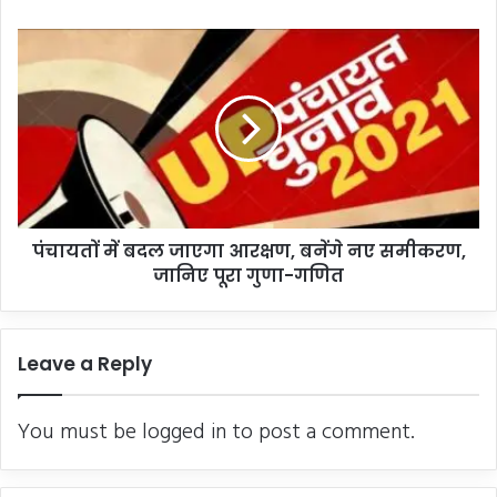
क
का
पं
जं
चा
ग
य
ल
तों
में
में
मि
ब
ला
द
श
ल
व
जा
,
पंचायतों में बदल जाएगा आरक्षण, बनेंगे नए समीकरण,
ए
स
जानिए पूरा गुणा-गणित
गा
न
आ
स
र
नी
क्ष
Leave a Reply
ण
,
ब
You must be
logged in
to post a comment.
नें
गे
न