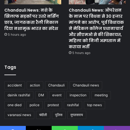
Chandauli News: नशे के
Chandauli News: ऑपरेशन
खिलाफ सड़कों पर उतरे नर्सिंग
के नाम पर विधवा से 30 हजार
छात्र, जागरुकता रैली निकाल
मांगने का आरोप, पूर्व विधायक
दिया नशामुक्त भारत का संदेश
ने मेडिकल कॉलेज प्रधानाचार्य
और सीएमओ से की शिकायत,
5 hours ago
महिला को निजी अस्पताल में
कराया भर्ती
5 hours ago
Tags
accident
action
Chandauli
Chandauli news
dainik rashifal
DM
event
inspection
meeting
one died
police
protest
rashifal
top news
varanasi news
चंदौली
पुलिस
मुगलसराय