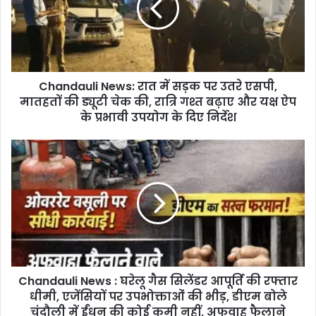
d
a
u
l
i
Chandauli News: रात में सड़क पर उतरे एसपी,
N
मातहतों की ड्यूटी चेक की, रात्रि गश्त बढ़ाए और यक्ष ऐप
e
w
के प्रभावी उपयोग के दिए निर्देश
s
:
C
रा
h
त
a
में
n
स
d
ड़
a
क
u
प
l
र
i
उ
Chandauli News : घरेलू गैस सिलेंडर आपूर्ति की रफ्तार
N
त
धीमी, एजेंसियों पर उपभोक्ताओं की भीड़, डीएम बोले
e
रे
w
चंदौली में ईंधन की कोई कमी नहीं, अफवाह फैलाने