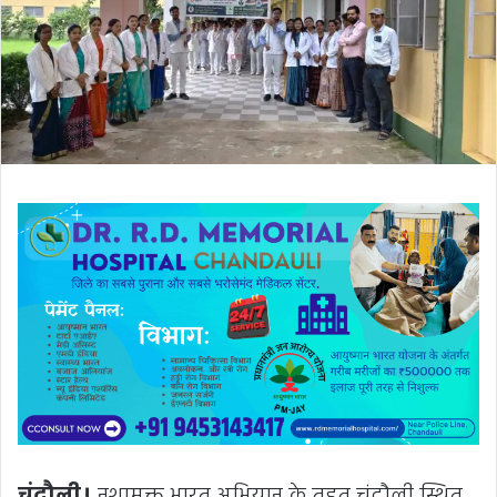
ली
में
ईं
ध
न
की
को
ई
क
मी
न
हीं
,
अ
फ
वा
ह
फै
ला
ने
वा