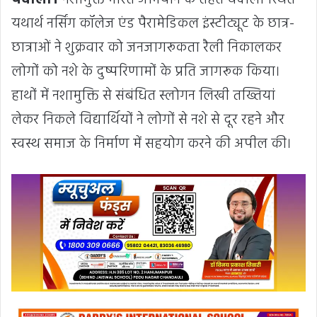
लों
प
र
का
र्र
वा
ई
की
चे
ता
व
नी