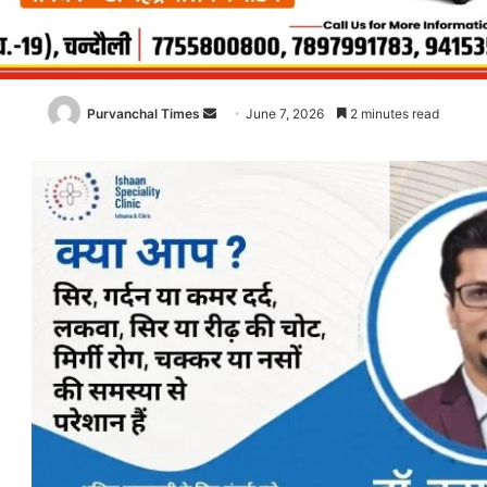
Purvanchal Times
Send
June 7, 2026
2 minutes read
an
email