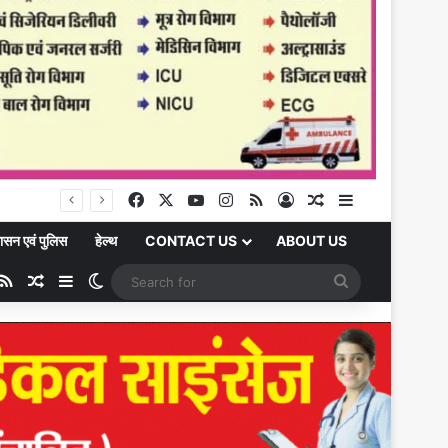
चकिया को मिली बड़ी शैक्षणिक सौगात: सावित्रीबाई फुले पीजी कॉलेज में शुरू होगी बीएससी की पढ़ाई
Facebook
X
YouTube
Instagram
RSS
Log In
Random Article
Sidebar
ासन एवं पुलिस
हेल्थ
CONTACT US
ABOUT US
ube
stagram
RSS
Random Article
Sidebar
Switch skin
Search
for