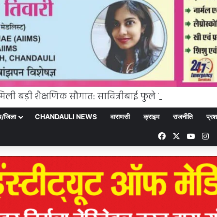
्य/जिला
CHANDAULI NEWS
वाराणसी
क्राइम
राजनीति
प्रश
Facebook
X
YouT
In